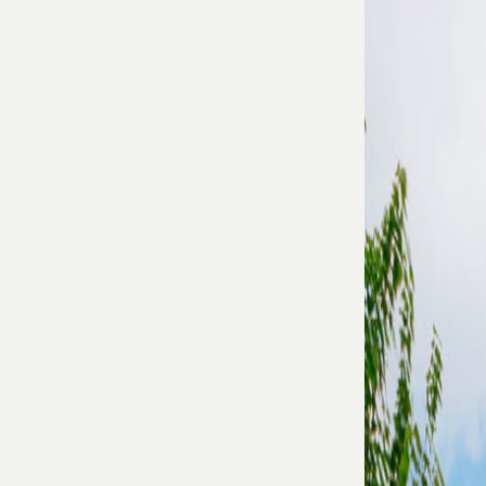
産
開発
エリ
ア不
動産
CSR 社会的
責任活動紹
介
在大
阪カ