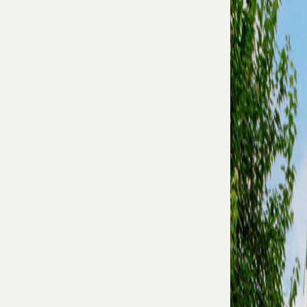
ンボ
ディ
ア王
国 名
誉領
事館
学校
法人
芦屋
学園
威徳