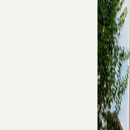
山 金
剛寺
受賞・メディ
ア･ピックア
ップ情報
アクセス・連
絡先