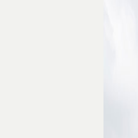
保有・管理
物件
国内
所有
不動
産
海外
所有
不動