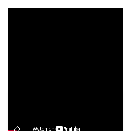
国
内
国内物件
委託・自社運用中
賃貸物件
所
エスパシオン梅田ビル