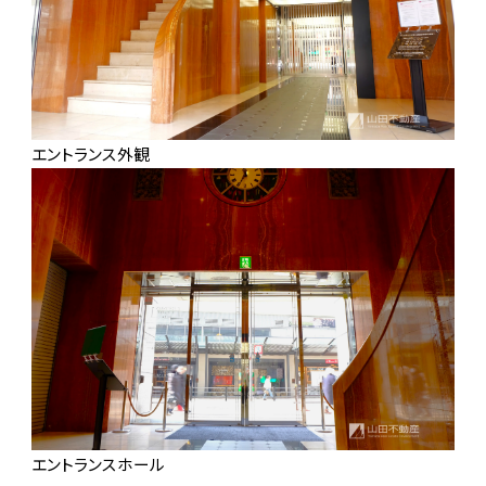
有・
エントランス外観
管理
物件
エントランスホール