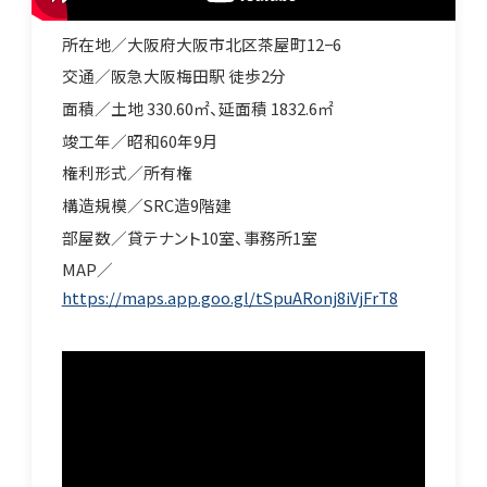
種別／貸ビル
所在地／大阪府大阪市北区茶屋町12−6
有
交通／阪急大阪梅田駅 徒歩2分
面積／土地 330.60㎡、延面積 1832.6㎡
竣工年／昭和60年9月
権利形式／所有権
構造規模／SRC造9階建
不
部屋数／貸テナント10室、事務所1室
MAP／
https://maps.app.goo.gl/tSpuARonj8iVjFrT8
動