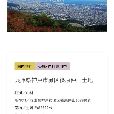
件
国内
所有
国内物件
委託・自社運用中
兵庫県神戸市灘区篠原仲山土地
不動
種別／山林
所在地／兵庫県神戸市灘区篠原仲山1039付近
面積／土地 約82322㎡