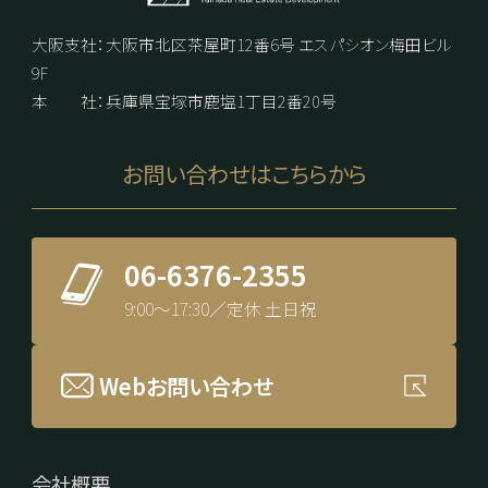
大阪支社：大阪市北区茶屋町12番6号 エスパシオン梅田ビル
9F
産
本 社：兵庫県宝塚市鹿塩1丁目2番20号
お問い合わせはこちらから
開発
06-6376-2355
9:00～17:30／定休 土日祝
エリ
Webお問い合わせ
会社概要